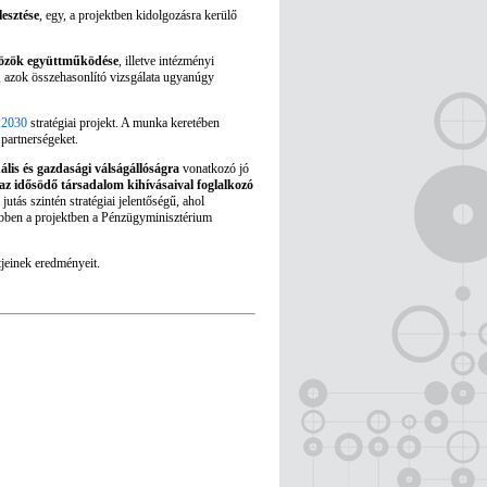
lesztése
, egy, a projektben kidolgozásra kerülő
zközök együttműködése
, illetve intézményi
, azok összehasonlító vizsgálata ugyanúgy
2030
stratégiai projekt. A munka keretében
partnerségeket.
ális és gazdasági válságállóságra
vonatkozó jó
az idősödő társadalom kihívásaival foglalkozó
utás szintén stratégiai jelentőségű, ahol
 Ebben a projektben a Pénzügyminisztérium
jeinek eredményeit.