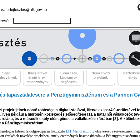
laszterfejlesztes@nfk.gov.hu
Saját
Klasztereket
Elemzések,
Nemzetközi
Klaszterker
ndezvények
érintő hírek,
kiadványok,
projektek
térkép
rendezvények
segédletek
s tapasztalatcsere a Pénzügyminisztérium és a Pannon Ga
rojektjeinek döntő többsége a digitalizációval, illetve az Ipar4.0-területével fo
s. Ilyen például a hidrogén közlekedés elősegítése [1], a fiatal női vállalkozók
arolása, és a második esély elősegítése a vállalkozói szférában [3]. A különb
k a Pénzügyminisztérium
nológiai Intézet feldolgozóiparra fókuszáló
EIT Manufacturing
elnevezésű szervezetének magy
dott értékének növelése érdekében, amely eredmények hasznosíthatóak a Pénzügyminisztérium s