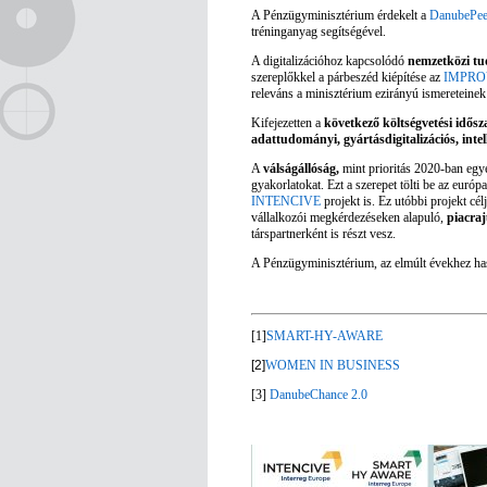
A Pénzügyminisztérium érdekelt a
DanubePee
tréninganyag segítségével.
A digitalizációhoz kapcsolódó
nemzetközi tu
szereplőkkel a párbeszéd kiépítése az
IMPRO
releváns a minisztérium ezirányú ismereteinek 
Kifejezetten a
következő költségvetési idősz
adattudományi, gyártásdigitalizációs, inte
A
válságállóság,
mint prioritás 2020-ban egy
gyakorlatokat. Ezt a szerepet tölti be az európ
INTENCIVE
projekt is
. Ez utóbbi projekt cél
vállalkozói megkérdezéseken alapuló,
piacraj
társpartnerként is részt vesz.
A Pénzügyminisztérium, az elmúlt évekhez ha
[1]
SMART-HY-AWARE
[2]
WOMEN IN BUSINESS
[3]
DanubeChance 2.0