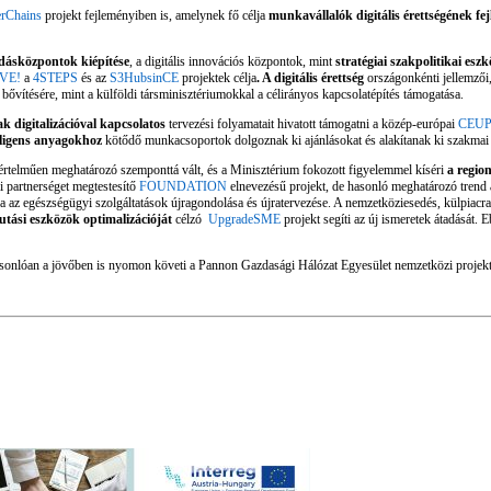
rChains
projekt fejleményiben is, amelynek fő célja
munkavállalók digitális érettségének fej
dásközpontok kiépítése
, a digitális innovációs központok, mint
stratégiai szakpolitikai es
VE!
a
4STEPS
és az
S3HubsinCE
projektek célja
. A digitális érettség
országonkénti jellemzői
bővítésére, mint a külföldi társminisztériumokkal a célirányos kapcsolatépítés támogatása.
ak digitalizációval kapcsolatos
tervezési folyamatait hivatott támogatni a közép-európai
CEUP
lligens anyagokhoz
kötődő munkacsoportok dolgoznak ki ajánlásokat és alakítanak ki szakmai 
értelműen meghatározó szemponttá vált, és a Minisztérium fokozott figyelemmel kíséri
a region
ai partnerséget megtestesítő
FOUNDATION
elnevezésű projekt, de hasonló meghatározó trend
ja az egészségügyi szolgáltatások újragondolása és újratervezése. A nemzetköziesedés, külpiacra j
utási eszközök optimalizációját
célzó
UpgradeSME
projekt segíti az új ismeretek átadását.
sonlóan a jövőben is nyomon követi a Pannon Gazdasági Hálózat Egyesület nemzetközi projekt