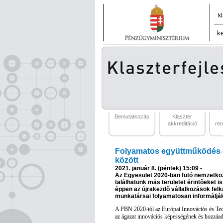
k
Bemutatkozás
Klaszter
akkreditáció
re
Folyamatos együttműködés é
között
2021. január 8. (péntek) 15:09 -
Az Egyesület 2020-ban futó nemzetközi p
találhatunk más területet érintőeket i
éppen az újrakezdő vállalkozások felk
munkatársai folyamatosan informáljá
A PBN 2020-tól az Európai Innovációs és Tech
az ágazat innovációs képességének és hozzáa