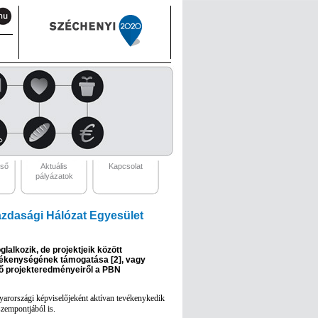
eső
Aktuális
Kapcsolat
pályázatok
zdasági Hálózat Egyesület
glalkozik, de projektjeik között
 tevékenységének támogatása [2], vagy
öző projekteredményeiről a PBN
arországi képviselőjeként aktívan tevékenykedik
zempontjából is.