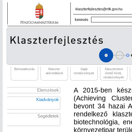
klaszterfejlesztes@nfk.gov.hu
Bemutatkozás
Klaszter
Saját
Klasztereket
akkreditáció
rendezvények
érintő hírek,
rendezvények
A 2015-ben kész
Elemzések
(Achieving Clust
Kiadványok
bevont 34 hazai A
rendelkező klaszt
Segédletek
biotechnológia, ene
környezetipar terül