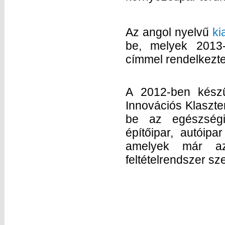
Az angol nyelvű
ki
be, melyek 2013-
címmel rendelkezte
A 2012-ben készü
Innovációs Klaszte
be az egészségip
építőipar, autóipa
amelyek már az
feltételrendszer sze