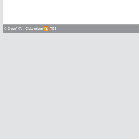
© Dexef Kft.
|
Oldaltérkép
RSS